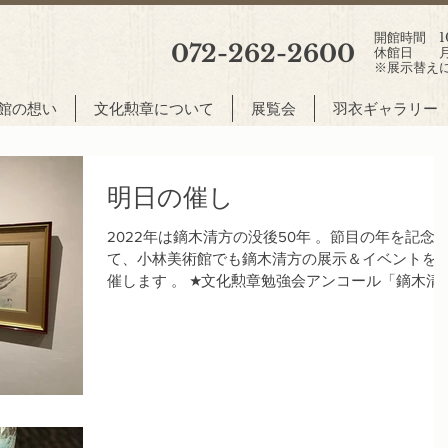
開館時間 10:
072-262-2600
休館日 月
※展示替え
館の想い
文化勲章について
展覧会
羽衣ギャラリー
明日の催し
2022年は鏑木清方の没後50年 。節目の年を記念
て、小林美術館でも鏑木清方の展示＆イベントを
催します 。 ★文化勲章勉強会アンコール「鏑木清
方」 7月30日（土）14時〜 当館でしか観られない作
品をご覧いただきながら、その生涯や特徴を簡単
ご説明します(難しい内容で...