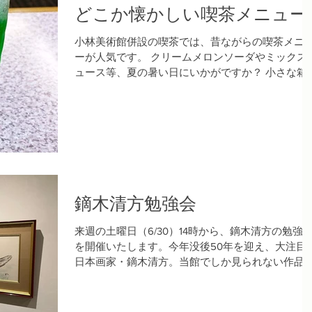
どこか懐かしい喫茶メニュー
小林美術館併設の喫茶では、昔ながらの喫茶メニ
ーが人気です。 クリームメロンソーダやミックス
ュース等、夏の暑い日にいかがですか？ 小さな箱
を眺めながらのんびりとお過ごしください。 喫茶
みのご利用も可能ですのでぜひお立ち寄りくださ
い。...
鏑木清方勉強会
来週の土曜日（6/30）14時から、鏑木清方の勉強
を開催いたします。今年没後50年を迎え、大注目
日本画家・鏑木清方。当館でしか見られない作品
ご覧いただきながら、その生涯や人柄を皆様と一
に辿り、今なお色褪せない魅力に迫ります。難し
内容ではございませんので、お気軽にご...