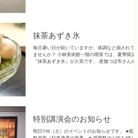
抹茶あずき氷
毎日暑い日が続いていますが、体調など崩されて
ませんか？ 小林美術館一階の喫茶では、夏季限定
『抹茶あずき氷』が人気です。 老舗つぼ市さんの
茶を使用した、甘くて冷たくて、ほんのり苦みの
る大人の味のかき氷です。 美術館にお越しの際に
ろしければご賞味ください。...
特別講演会のお知らせ
明日7/16（土）のイベントのお知らせです。 ★祇園
祭画家『杉森康彦の世界』★ 祇園祭の山鉾を1年に