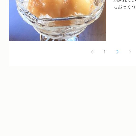
もおっくう
に、エアコ
か？ ただ
を極める―
1
2