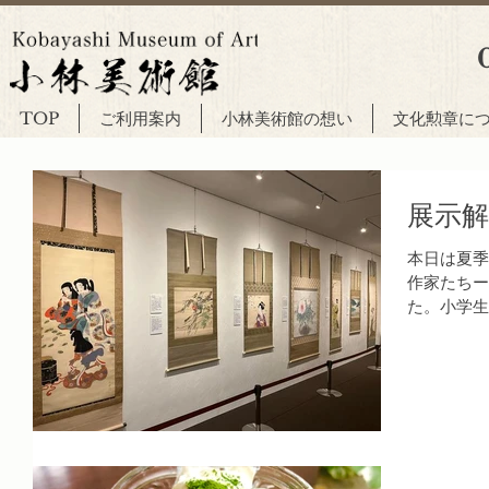
TOP
ご利用案内
小林美術館の想い
文化勲章に
展示解
本日は夏季
作家たちー
た。小学生
てください
参加くださ
ご覧いただ
説...