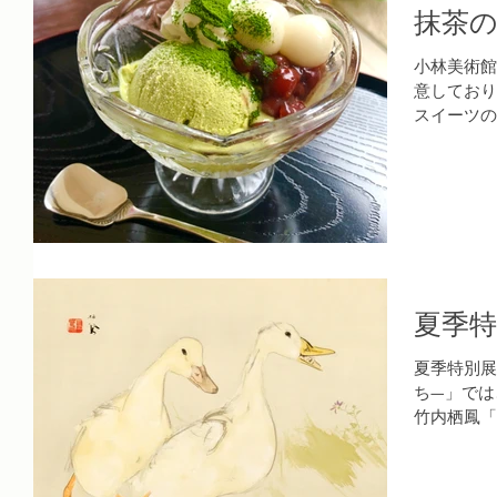
抹茶
小林美術館
意しており
スイーツの
氷』は、抹
しいて、食
トケーキ』
夏季特
夏季特別展
ち—」では
竹内栖鳳「
覧いただけ
く！皆様のご