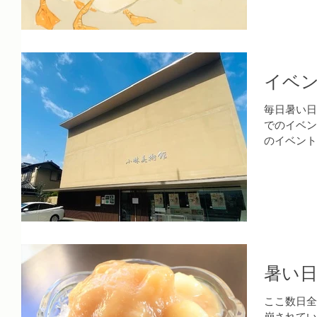
イベ
毎日暑い日
でのイベン
のイベント
年記念 連
館でしか観
ながら、作
暑い
ここ数日全
崩されてい