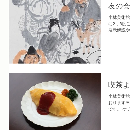
友の
小林美術館
に2，3度
展示解説や
ントを定期
のみで参加
ードがあれ
喫茶
小林美術館
おります
です。 ケ
焼き卵で巻
エビピラフ
ティ、えび