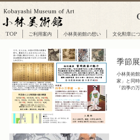
TOP
ご利用案内
小林美術館の想い
文化勲章に
季節
小林美術館
家」と同時
『四季の万
家まで、季
ています。
して、現在