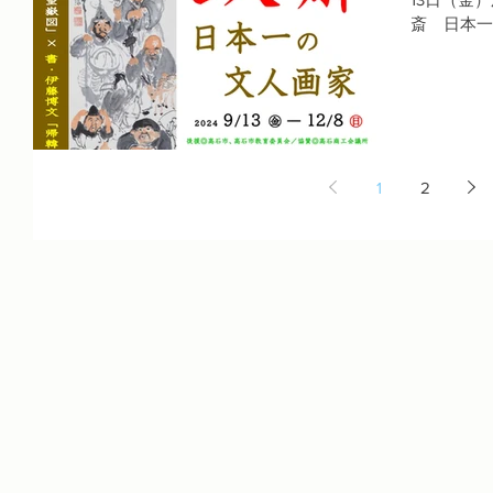
斎 日本一
年末で没後
（1837-
1
2