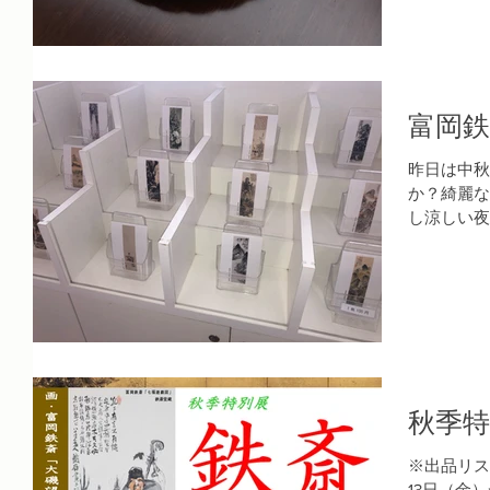
富岡鉄
昨日は中秋
か？綺麗な
し涼しい夜
蒸し暑く感
く、夏の夜
術館では9/
秋季
※出品リス
13日（金