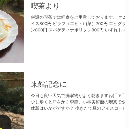
喫茶より
併設の喫茶では軽食をご用意しております。 オム
イス800円 ピラフ（エビ・山菜）700円 エビグラ
ン800円 スパゲティナポリタン800円 いずれも＋
200円で珈琲・紅茶がつきます。 美術館にお越し
際は是非お立ち寄りください。...
来館記念に
今日も良い天気で洗濯物がよく乾きますね(⌒∇⌒)
少し歩くと汗をかく季節、小林美術館の喫茶で少
休憩はいかがですか？ 挽きたて豆のアイスコーヒ
―、スッキリとした味わいのレモンスカッシュ等ご
用意してお待ちしております。 又、併設のギャラ
ーではクッキーの販売も行っております。...