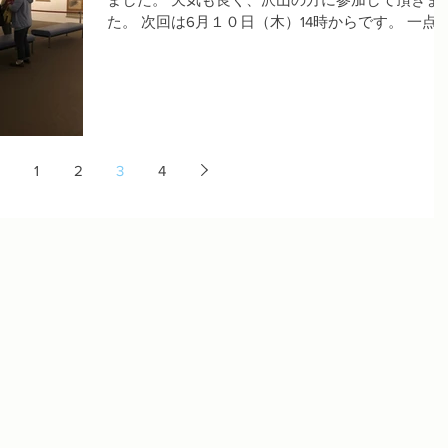
た。 次回は6月１０日（木）14時からです。 一点
点作品を間近に見ながら丁寧に解説いたします。 
約不要ですので、マスク着用の上、ぜひご参加く
さい。 #日本画 #美術館...
1
2
3
4