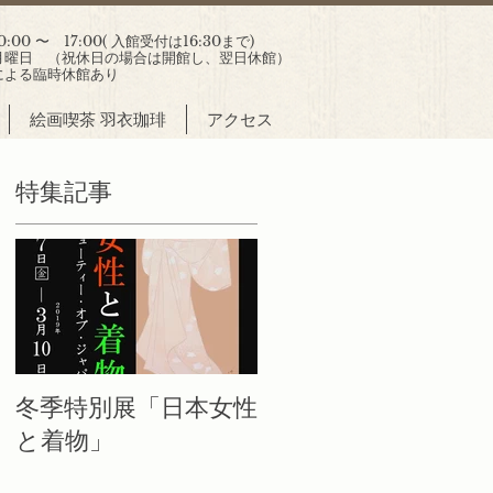
00 〜 17:00( 入館受付は16:30まで)
曜日 （祝休日の場合は開館し、翌日休館）
による臨時休館あり
絵画喫茶 羽衣珈琲
アクセス
特集記事
館
電
ま
し
冬季特別展「日本女性
と着物」