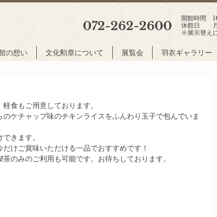
開館時間 10:
072-262-2600
休館日 月
※展示替え
館の想い
文化勲章について
展覧会
羽衣ギャラリー
、軽食もご用意しております。
らのケチャップ味のチキンライスをふんわり玉子で包んでいま
けできます。
今だけご賞味いただける一品でおすすめです！
喫茶のみのご利用も可能です。お待ちしております。