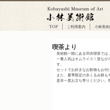
TOP
ご利用案内
小林美術
喫茶より
美術館一階にある羽衣喫茶では
一番人気はオムライス！昔なが
す。
セットでお好きなお飲物もお付
また、夏季限定の氷くるみ餅も
是非一度お立ち寄りください。