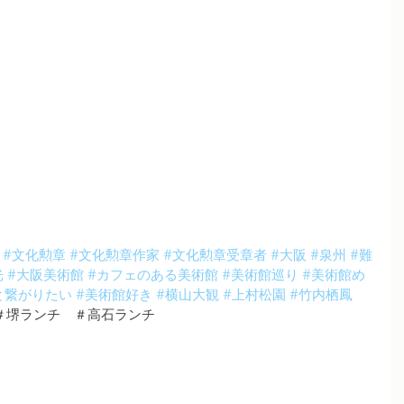
#文化勲章
#文化勲章作家
#文化勲章受章者
#大阪
#泉州
#難
光
#大阪美術館
#カフェのある美術館
#美術館巡り
#美術館め
と繋がりたい
#美術館好き
#横山大観
#上村松園
#竹内栖鳳
＃堺ランチ　＃高石ランチ