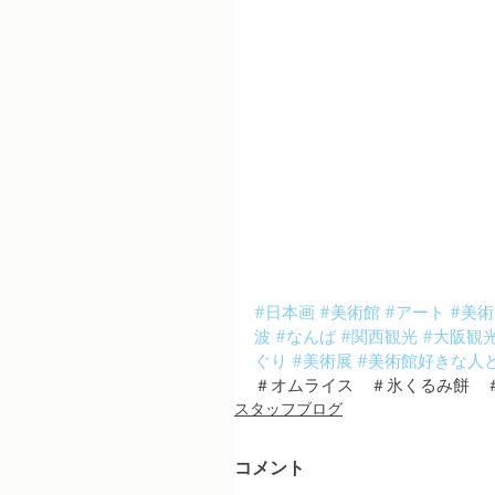
#日本画
#美術館
#アート
#美術
波
#なんば
#関西観光
#大阪観
ぐり
#美術展
#美術館好きな人
＃オムライス　＃氷くるみ餅　
スタッフブログ
コメント