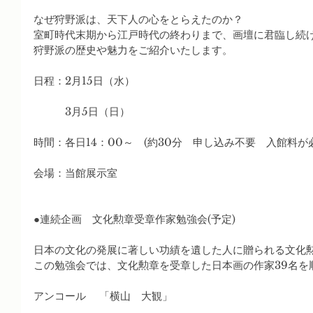
なぜ狩野派は、天下人の心をとらえたのか？
室町時代末期から江戸時代の終わりまで、画壇に君臨し続
狩野派の歴史や魅力をご紹介いたします。
日程：2月15日（水）
　　　3月5日（日）
時間：各日14：00～　(約30分　申し込み不要　入館料が
会場：当館展示室
●連続企画　文化勲章受章作家勉強会(予定)
日本の文化の発展に著しい功績を遺した人に贈られる文化
この勉強会では、文化勲章を受章した日本画の作家39名を
アンコール 　「横山　大観」