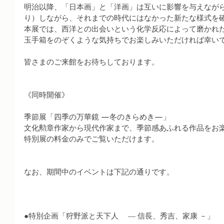
明治以降、「日本画」と「洋画」は互いに影響を与えなが
り）しながら、それまでの時代にはなかった新たな様式を
本展では、西洋との出会いという化学反応によって磨かれ
玉手箱をのぞくような気持ちでお楽しみいただければ幸い
皆さまのご来館をお待ちしております。
《同時開催》
季節展「四季の万華鏡 —冬のきらめき—」
文化勲章作家から現代作家まで、季節感あふれる作品をお
特別展の料金のみでご覧いただけます。
なお、期間中のイベントは下記の通りです。
●特別企画「狩野派と天下人　 ― 信長、秀吉、家康 －」