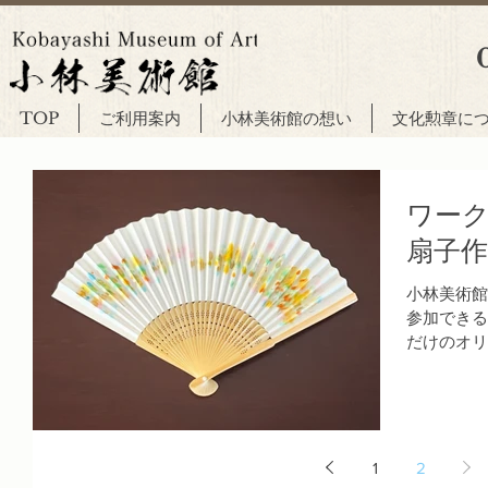
TOP
ご利用案内
小林美術館の想い
文化勲章に
ワー
扇子
小林美術館
参加できる
だけのオリ
か？ 日時：
で予約を受
1
2