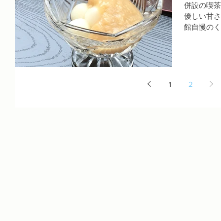
併設の喫茶
優しい甘さ
館自慢のく
ます。喫茶
かがですか
ご利用も可
1
2