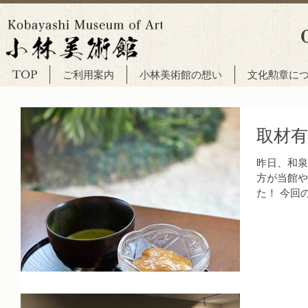
TOP
ご利用案内
小林美術館の想い
文化勲章に
取材
昨日、和泉
方が当館や
た！ 今回
作家展」を
ので、大変
員による展