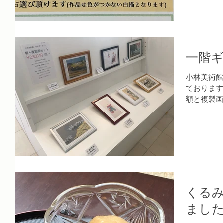
一階
小林美術館
ております
額と複製画
関やリビン
う幅広く取
らして下さい
くる
まし