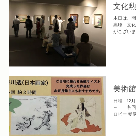
文化勲
本日は、開
高峰 文化
がございま
ただきあり
14時から、
美術
日程 12
～ 各回
ロビー 受講
つき16名
美術館（TEL