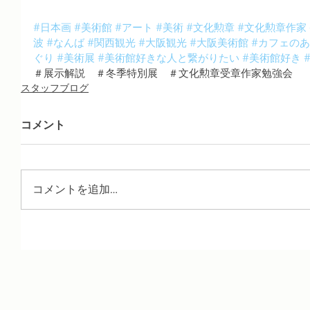
#日本画
#美術館
#アート
#美術
#文化勲章
#文化勲章作家
波
#なんば
#関西観光
#大阪観光
#大阪美術館
#カフェの
ぐり
#美術展
#美術館好きな人と繋がりたい
#美術館好き
＃展示解説　＃冬季特別展　＃文化勲章受章作家勉強会
スタッフブログ
コメント
コメントを追加…