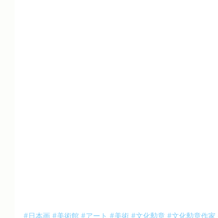
#日本画
#美術館
#アート
#美術
#文化勲章
#文化勲章作家