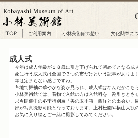
TOP
ご利用案内
小林美術館の想い
文化勲章に
成人式
今年は成人年齢が１８歳に引き下げられて初めてとなる成
象に行う成人式は全国で３つの市だけという記事がありま
年は定まらない感じですね。
各地で振袖の華やかな姿が見られ、成人式はなんだかこち
小林美術館では、着物で入館の方は入館料を一割引きとさ
只今開催中の冬季特別展「美の玉手箱　西洋との出会い、
部が写真撮影可能となっております。上村松園や横山大観
お気に入り絵とご一緒に撮影してみてください。