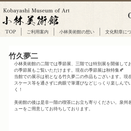
TOP
ご利用案内
小林美術館の想い
文化勲章に
竹久夢二
小林美術館の二階では季節展、三階では特別展を開催して
の季節展もご覧いただけます。現在の季節展は秋特集🍂
当館での展示は初となる竹久夢二の作品もございます。現
スケース等を通さずに肉眼で筆運びなどじっくり楽しんで
く！
美術館の後は是非一階の喫茶にお立ち寄りください。泉州
ューをご用意してお待ちしております。