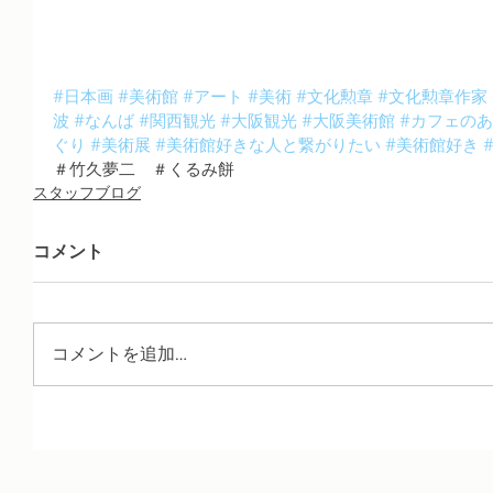
#日本画
#美術館
#アート
#美術
#文化勲章
#文化勲章作家
波
#なんば
#関西観光
#大阪観光
#大阪美術館
#カフェの
ぐり
#美術展
#美術館好きな人と繋がりたい
#美術館好き
＃竹久夢二　＃くるみ餅
スタッフブログ
コメント
コメントを追加…