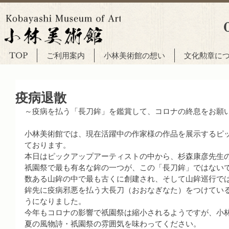
TOP
ご利用案内
小林美術館の想い
文化勲章に
疫病退散
～疫病を払う「長刀鉾」を鑑賞して、コロナの終息をお願
小林美術館では、現在活躍中の作家様の作品を展示するピ
ております。
本日はピックアップアーティストの中から、杉森康彦先生
祇園祭で最も有名な鉾の一つが、この「長刀鉾」ではない
数ある山鉾の中で最も古くに創建され、そして山鉾巡行で
鉾先に疫病邪悪を払う大長刀（おおなぎなた）をつけてい
うになりました。
今年もコロナの影響で祇園祭は縮小されるようですが、小
夏の風物詩・祇園祭の雰囲気を味わってください。