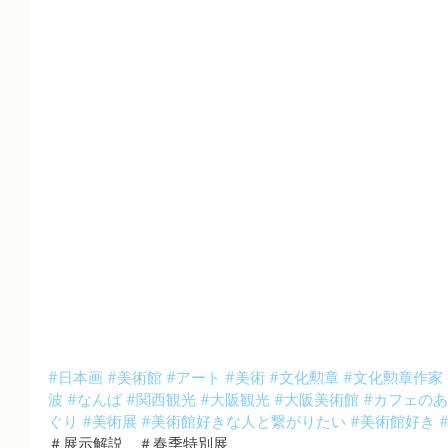
#日本画
#美術館
#アート
#美術
#文化勲章
#文化勲章作家
波
#なんば
#関西観光
#大阪観光
#大阪美術館
#カフェの
ぐり
#美術展
#美術館好きな人と繋がりたい
#美術館好き
＃展示解説　＃春季特別展