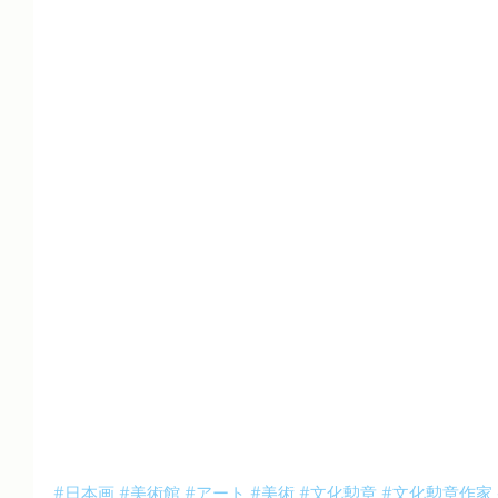
#日本画
#美術館
#アート
#美術
#文化勲章
#文化勲章作家