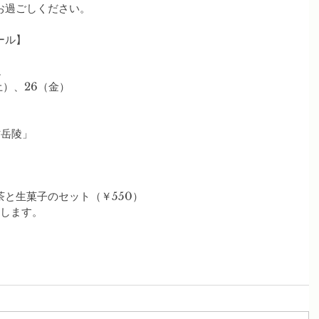
お過ごしください。
ール】
説
土）、26（金）
村岳陵」
と生菓子のセット（￥550）
たします。