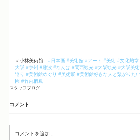
＃小林美術館　
#日本画
#美術館
#アート
#美術
#文化勲章
大阪
#泉州
#難波
#なんば
#関西観光
#大阪観光
#大阪美術
巡り
#美術館めぐり
#美術展
#美術館好きな人と繋がりた
園
#竹内栖鳳
スタッフブログ
コメント
コメントを追加…