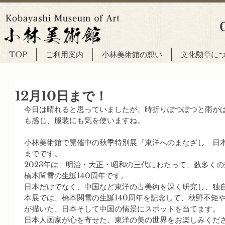
TOP
ご利用案内
小林美術館の想い
文化勲章に
12月10日まで！
今日は晴れると思っていましたが、時折りぽつぽつと雨が
も感じ、服装にも気を使いますね。
小林美術館で開催中の秋季特別展『東洋へのまなざし　日本
までです。
2023年は、明治・大正・昭和の三代にわたって、数多く
橋本関雪の生誕140周年です。
日本だけでなく、中国など東洋の古美術を深く研究し、独
本展では、橋本関雪の生誕140周年を記念して、秋野不矩
が描いた、日本そして中国の情景にスポットを当てます。
日本人画家が心を寄せた、東洋の美の世界をお楽しみくだ