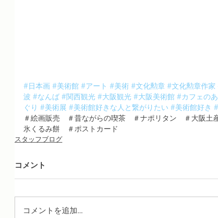
#日本画
#美術館
#アート
#美術
#文化勲章
#文化勲章作家
波
#なんば
#関西観光
#大阪観光
#大阪美術館
#カフェの
ぐり
#美術展
#美術館好きな人と繋がりたい
#美術館好き
＃絵画販売　＃昔ながらの喫茶　＃ナポリタン　＃大阪土
氷くるみ餅　＃ポストカード
スタッフブログ
コメント
コメントを追加…