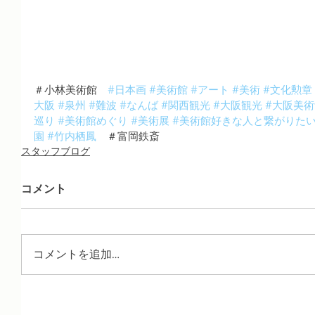
＃小林美術館　
#日本画
#美術館
#アート
#美術
#文化勲章
大阪
#泉州
#難波
#なんば
#関西観光
#大阪観光
#大阪美術
巡り
#美術館めぐり
#美術展
#美術館好きな人と繋がりた
園
#竹内栖鳳
　＃富岡鉄斎
スタッフブログ
コメント
コメントを追加…