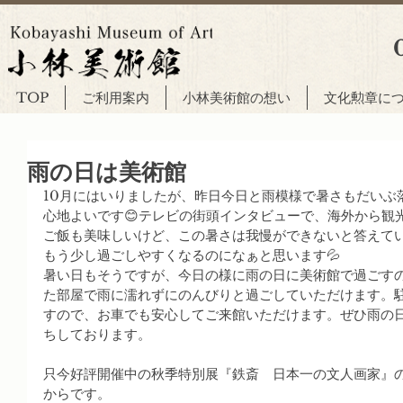
TOP
ご利用案内
小林美術館の想い
文化勲章に
雨の日は美術館
10月にはいりましたが、昨日今日と雨模様で暑さもだいぶ
心地よいです😊テレビの街頭インタビューで、海外から観
ご飯も美味しいけど、この暑さは我慢ができないと答えて
もう少し過ごしやすくなるのになぁと思います💦
暑い日もそうですが、今日の様に雨の日に美術館で過ごす
た部屋で雨に濡れずにのんびりと過ごしていただけます。
すので、お車でも安心してご来館いただけます。ぜひ雨の
ちしております。
只今好評開催中の秋季特別展『鉄斎　日本一の文人画家』の次
からです。