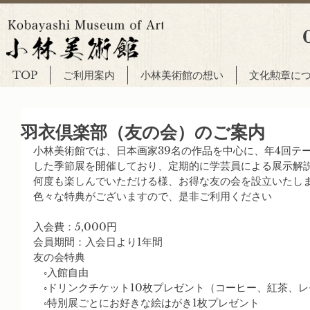
TOP
ご利用案内
小林美術館の想い
文化勲章に
羽衣倶楽部（友の会）のご案内
小林美術館では、日本画家39名の作品を中心に、年4回テ
した季節展を開催しており、定期的に学芸員による展示解
何度も楽しんでいただける様、お得な友の会を設立いたし
色々な特典がございますので、是非ご利用ください
入会費：5,000円
会員期間：入会日より1年間
友の会特典
　◦入館自由
　◦ドリンクチケット10枚プレゼント（コーヒー、紅茶、
　◦特別展ごとにお好きな絵はがき1枚プレゼント