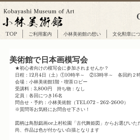
TOP
ご利用案内
小林美術館の想い
文化勲章に
美術館で日本画模写会
★初心者向けの模写会に参加されませんか？
日程：12月4日（土）①10時半～　②13時半～　各回約２
会場：小林美術館1階・喫茶ロビー
受講料：3,800円　持ち物：なし
定員：各回につき16名
問合せ・予約：小林美術館（TEL072－262-2600）
※質問等お気軽にお問合せ下さい！
図柄は鳥獣戯画or上村松園「古代舞姫図」からお選びいた
尚、作品は色が付かない白描となります