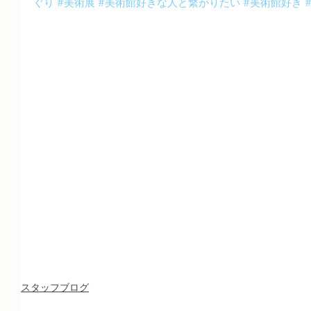
ぐり
#美術展
#美術館好きな人と繋がりたい
#美術館好き
スタッフブログ