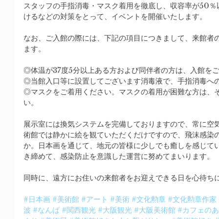
スタッフの手指消毒・マスク着用を徹底し、収容率が50％
けるなどの対策をとって、イベントを開催いたします。
なお、ご入館の際には、下記の項目につきまして、来館者
ます。
◎体温が37度5分以上ある方および同伴者の方は、入館を
◎当館入口等に設置してございます消毒液で、手指消毒へ
◎マスクをご着用ください。マスクの着用が困難な方は、
い。
展示室には換気システムを完備しておりますので、常に空
術館では静かに絵を観ていただくだけですので、飛沫感染
か。日本画を通じて、地元の皆様に少しでも癒しを感じて
き締めて、感染防止を意識した運営に努めてまいります。
同時に、遠方にお住いの来館者をお迎えできる日を心待ち
#日本画
#美術館
#アート
#美術
#文化勲章
#文化勲章作家
波
#なんば
#関西観光
#大阪観光
#大阪美術館
#カフェの