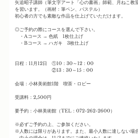
矢追昭子講師（筆文字アート「心の書画」師範、月ねこ教
を習います。（画材：筆ペン、パステル）
初心者の方でも素敵な作品を仕上げていただけます。
◎ご予約の際にコースを選んで下さい。
　・Aコース → 色紙　1枚仕上げ
　・Bコース → ハガキ　3枚仕上げ
日程：11月12日　①10：30～12：00
　　　　　　　　②13：30～15：00
会場：小林美術館1階　喫茶・ロビー
受講料：2,500円
要予約：小林美術館（TEL：072-262-2600）
※必ずご予約の上、ご参加ください。
※人数には限りがあります。また、最小人数に達しない場
　中止の場合は、11/3までにご連絡いたします。