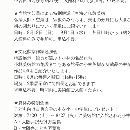
※各日14時から約30分。入館料のみで参加可。申込不要。
★当館学芸員による特別解説「空海と仏教美術」
弘法大師・空海は、宗教のみならず、美術の分野にも大き
術の関わりについて簡単にご紹介いたします！
日時：8月18日（日）、9月4日（水）　各日14時から（約
入館料のみで参加可。申込不要。
★文化勲章作家勉強会
特設展示「館長が選ぶ！小林の名品たち」
小林美術館の創設者でもある館長の小林英樹が所蔵品の中
作品4点をご紹介いたします。
日時：8月の毎週木曜日（14時-15時）
場所：2階展示室にて館長とお話できます
※申込不要。時間内に美術館ご入館ください。
★夏休み特別企画
子ども向け古典文学の本を小・中学生にプレゼント！
対象：7/20（土）～ 8/27（火）に美術館に入館された小
A・大阪弁訳だけ万葉集
B・大阪弁こども万葉集