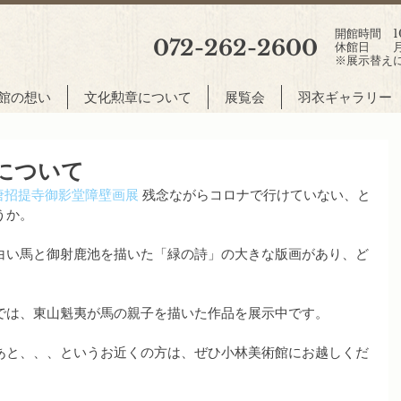
開館時間 10:
072-262-2600
休館日 月
※展示替え
館の想い
文化勲章について
展覧会
羽衣ギャラリー
について
唐招提寺御影堂障壁画展
 残念ながらコロナで行けていない、と
うか。
白い馬と御射鹿池を描いた「緑の詩」の大きな版画があり、ど
では、東山魁夷が馬の親子を描いた作品を展示中です。
あと、、、というお近くの方は、ぜひ小林美術館にお越しくだ