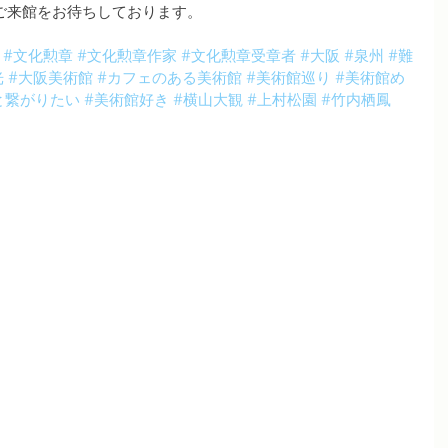
ご来館をお待ちしております。
#文化勲章
#文化勲章作家
#文化勲章受章者
#大阪
#泉州
#難
光
#大阪美術館
#カフェのある美術館
#美術館巡り
#美術館め
と繋がりたい
#美術館好き
#横山大観
#上村松園
#竹内栖鳳