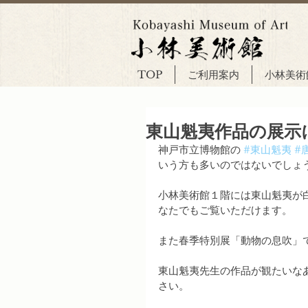
TOP
ご利用案内
小林美術
東山魁夷作品の展示
神戸市立博物館の 
#東山魁夷
#
いう方も多いのではないでしょ
小林美術館１階には東山魁夷が
なたでもご覧いただけます。
また春季特別展「動物の息吹」
東山魁夷先生の作品が観たいな
さい。