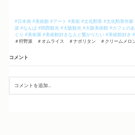
#日本画
#美術館
#アート
#美術
#文化勲章
#文化勲章作家
波
#なんば
#関西観光
#大阪観光
#大阪美術館
#カフェの
ぐり
#美術展
#美術館好きな人と繋がりたい
#美術館好き
＃狩野派　＃オムライス　＃ナポリタン　＃クリームメロ
コメント
コメントを追加…