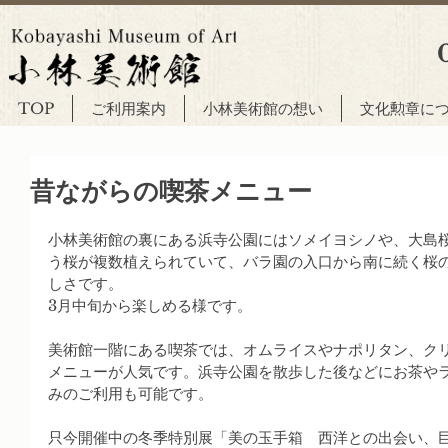
TOP
ご利用案内
小林美術館の想い
文化勲章に
昔ながらの喫茶メニュー
小林美術館の裏にある浜寺公園にはソメイヨシノや、大島
う桜が複数植えられていて、バラ園の入口から南に続く桜
しさです。
3月中旬から楽しめる様です。
美術館一階にある喫茶では、オムライスやナポリタン、ク
メニューが人気です。浜寺公園を散歩した後などにお茶や
みのご利用も可能です。
只今開催中の冬季特別展「美の玉手箱　西洋との出会い、