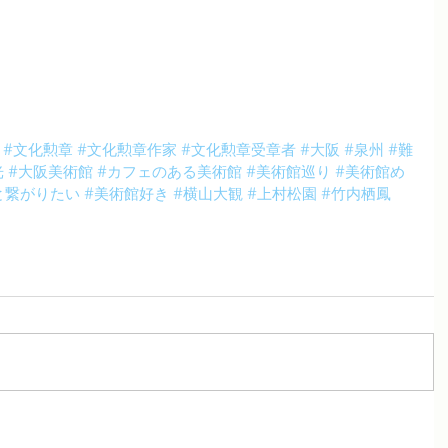
#文化勲章
#文化勲章作家
#文化勲章受章者
#大阪
#泉州
#難
光
#大阪美術館
#カフェのある美術館
#美術館巡り
#美術館め
と繋がりたい
#美術館好き
#横山大観
#上村松園
#竹内栖鳳