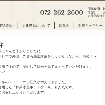
開館時間 10:
072-262-2600
休館日 月
※展示替え
館の想い
文化勲章について
展覧会
羽衣ギャラリー
キ
的にぐんと下がりましたね。
少しずつ外出・外食も感染対策をしっかりしながら、前のよう
着用ですので、安心して絵画を見てまわっていただけます。
さい。
、冬のメニューのご注文が増えてきました。
使用した『抹茶小豆ホットケーキ』も人気です。
てお召し上がりいただけます。