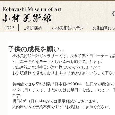
TOP
ご利用案内
小林美術館の想い
文化勲章に
子供の成長を願い…
小林美術館一階ギャラリーでは、只今子供の日コーナーを
や、親子の絆をテーマとした絵画を揃えております。
ご出産祝いや誕生日の贈り物にいかがでしょうか？
お手頃価格で揃えておりますのでぜひ覗きにいらして下さ
美術館では冬季特別展『日本画の200年　江戸から明治へ
3/13（日）まです。まだの方はお早目にお越しください
です。
明日3/6（日）14時からは展示解説がございます。
入館料のみで予約不要ですのでお気軽にご参加ください。