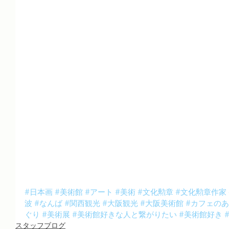
#日本画
#美術館
#アート
#美術
#文化勲章
#文化勲章作家
波
#なんば
#関西観光
#大阪観光
#大阪美術館
#カフェの
ぐり
#美術展
#美術館好きな人と繋がりたい
#美術館好き
スタッフブログ