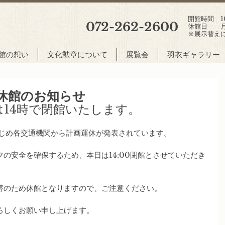
開館時間 10:
072-262-2600
休館日 月
※展示替え
館の想い
文化勲章について
展覧会
羽衣ギャラリー
休館のお知らせ
)は14時で閉館いたします。
はじめ各交通機関から計画運休が発表されています。
の安全を確保するため、本日は14:00閉館とさせていただき
振替のため休館となりますので、ご注意ください。
ろしくお願い申し上げます。