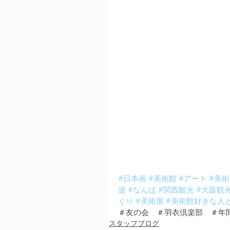
#日本画
#美術館
#アート
#美術
波
#なんば
#関西観光
#大阪観
ぐり
#美術展
#美術館好きな人
＃友の会　＃羽衣倶楽部　＃年
スタッフブログ