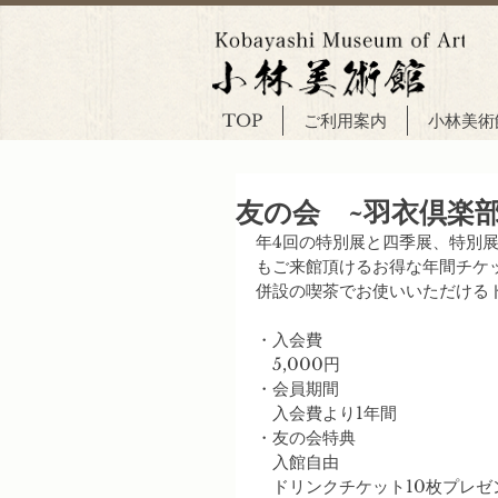
TOP
ご利用案内
小林美術
友の会 ~羽衣倶楽部
年4回の特別展と四季展、特別
もご来館頂けるお得な年間チケ
併設の喫茶でお使いいただける
・入会費
　5,000円
・会員期間
　入会費より1年間
・友の会特典
　入館自由
　ドリンクチケット10枚プレ