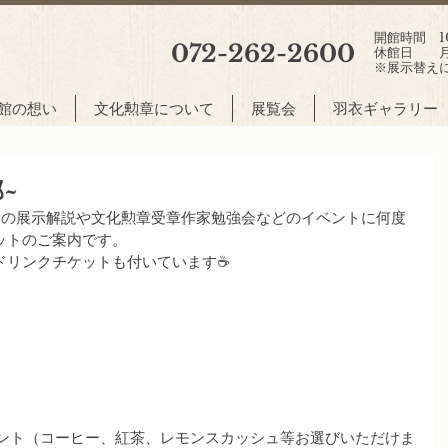
開館時間 10:
072-262-2600
休館日 月
※展示替え
館の想い
文化勲章について
展覧会
羽衣ギャラリー
~
展の展示解説や文化勲章受章作家勉強会などのイベントに何度
ットのご案内です。
ドリンクチケットも付いています☕
ゼント（コーヒー、紅茶、レモンスカッシュ等お選びいただけま