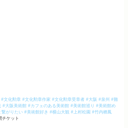
#文化勲章
#文化勲章作家
#文化勲章受章者
#大阪
#泉州
#難
光
#大阪美術館
#カフェのある美術館
#美術館巡り
#美術館め
と繋がりたい
#美術館好き
#横山大観
#上村松園
#竹内栖鳳
間チケット