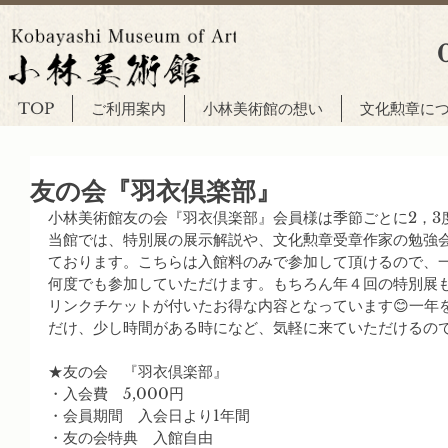
TOP
ご利用案内
小林美術館の想い
文化勲章に
友の会『羽衣倶楽部』
小林美術館友の会『羽衣倶楽部』会員様は季節ごとに2，3
当館では、特別展の展示解説や、文化勲章受章作家の勉強
ております。こちらは入館料のみで参加して頂けるので、
何度でも参加していただけます。もちろん年４回の特別展
リンクチケットが付いたお得な内容となっています😊一年
だけ、少し時間がある時になど、気軽に来ていただけるの
★友の会　『羽衣倶楽部』
・入会費　5,000円
・会員期間　入会日より1年間
・友の会特典　入館自由