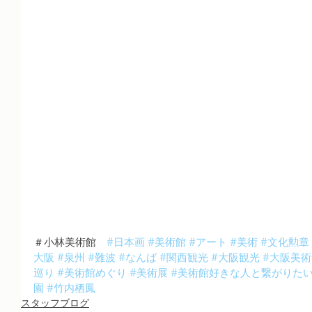
＃小林美術館　
#日本画
#美術館
#アート
#美術
#文化勲章
大阪
#泉州
#難波
#なんば
#関西観光
#大阪観光
#大阪美術
巡り
#美術館めぐり
#美術展
#美術館好きな人と繋がりた
園
#竹内栖鳳
スタッフブログ