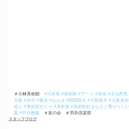
＃小林美術館　
#日本画
#美術館
#アート
#美術
#文化勲章
大阪
#泉州
#難波
#なんば
#関西観光
#大阪観光
#大阪美術
巡り
#美術館めぐり
#美術展
#美術館好きな人と繋がりた
園
#竹内栖鳳
　＃友の会　＃羽衣倶楽部
スタッフブログ