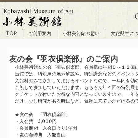
TOP
ご利用案内
小林美術館の想い
文化勲章に
友の会『羽衣倶楽部』のご案内
小林美術館友の会『羽衣倶楽部』会員様は年間８～１２回
当館では、特別展の展示解説や、特別講演などのイベント
入館料のみで参加して頂けるイベントなので、一年間有効
金無しで参加していただけます。もちろん年４回の特別展
クチケットが付いたお得な内容となっていますので、一年
だけ、少し時間がある時になど、気軽に来ていただけるの
★友の会　『羽衣倶楽部』
・入会費　5,000円
・会員期間　入会日より1年間
・友の会特典　入館自由