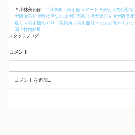
＃小林美術館　
#日本画
#美術館
#アート
#美術
#文化勲章
大阪
#泉州
#難波
#なんば
#関西観光
#大阪観光
#大阪美術
巡り
#美術館めぐり
#美術展
#美術館好きな人と繋がりた
園
#竹内栖鳳
スタッフブログ
コメント
コメントを追加…