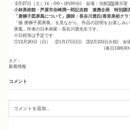
 2月27日（土）14：00～(約30分)　会場：当館
3階
展示室
小林美術館・芦屋市谷崎潤一郎記念館　連携企画　特別講
「唐獅子図屏風について」講師：長谷川透氏(香里美術クラ
「倣 唐獅子図屏風」を見ながら、作品の説明をお楽しみい
屏風」作者の日本画家・長谷川透先生です。
※日程等は予定です
①12月20日（日）　②1月17日(日)　③2月23日(火祝)　
(各日13時
タグ：
新着情報
コメント
コメントを追加…