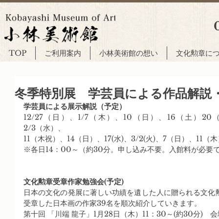
TOP
ご利用案内
小林美術館の想い
文化勲章に
冬季特別展 学芸員による作品解説
学芸員による展示解説（予定）
12/27（日）、1/7（木）、10（日）、16（土）2
2/3（水）、
11（木祝）、14（日）、17(水)、3/2(火)、7（日）、11（
※各日14：00～（約30分。申し込み不要。入館料が必要
文化勲章受章作家勉強会(予定)
日本の文化の発展に著しい功績を遺した人に贈られる文化
受章した日本画の作家39名を順次紹介していきます。
第十回 「川端 龍子」1月28日（木）11：30～(約30分)　