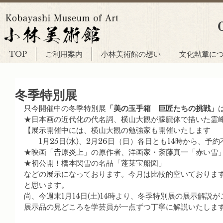
TOP
ご利用案内
小林美術館の想い
文化勲章に
冬季特別展
只今開催中の冬季特別展
「美の玉手箱　巨匠たちの挑戦」
★日本画の近代化の代名詞、横山大観が朦朧体で描いた霊
【展示開催中には、横山大観の勉強家も開催いたします
　　1月25日(水)、2月26日（日）各日とも14時から、予
★映画「𠮷原炎上」の原作者、洋画家・斎藤真一「赤い雪
★初公開！橋本関雪の名品「蓬莱宝船図」
などの展示になっております。今月は比較的空いておりま
と思います。
尚、今週末1月14日(土)14時より、冬季特別展の展示解説
展示品の見どころを学芸員が一点ずつ丁寧に解説いたしま