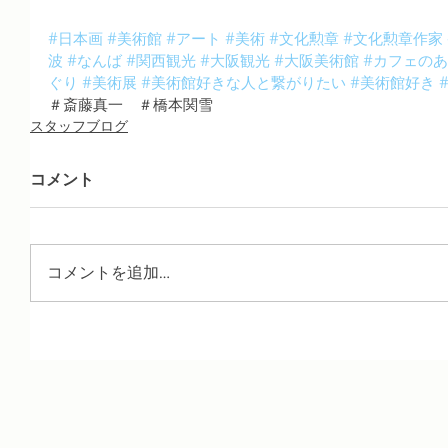
#日本画
#美術館
#アート
#美術
#文化勲章
#文化勲章作家
波
#なんば
#関西観光
#大阪観光
#大阪美術館
#カフェの
ぐり
#美術展
#美術館好きな人と繋がりたい
#美術館好き
＃斎藤真一　＃橋本関雪
スタッフブログ
コメント
コメントを追加…