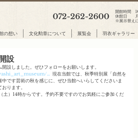
開館時間 10:
072-262-2600
休館日 月
※展示替え
館の想い
文化勲章について
展覧会
羽衣ギャラリー
開設
ム開設しました。ぜひフォローをお願いします。
ayashi_art_museum/…
  現在当館では、秋季特別展「自然を
催中です芸術の秋を感じに、ぜひ当館へいらしてくださいま
ております。
8（土）14時からです。予約不要ですのでお気軽にご参加くだ