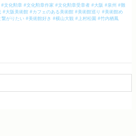
#文化勲章
#文化勲章作家
#文化勲章受章者
#大阪
#泉州
#難
光
#大阪美術館
#カフェのある美術館
#美術館巡り
#美術館め
と繋がりたい
#美術館好き
#横山大観
#上村松園
#竹内栖鳳