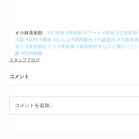
＃小林美術館　
#日本画
#美術館
#アート
#美術
#文化勲章
大阪
#泉州
#難波
#なんば
#関西観光
#大阪観光
#大阪美術
巡り
#美術館めぐり
#美術展
#美術館好きな人と繋がりた
園
#竹内栖鳳
スタッフブログ
コメント
コメントを追加…