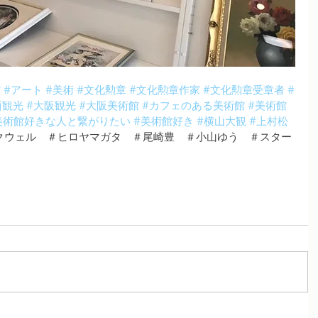
館
#アート
#美術
#文化勲章
#文化勲章作家
#文化勲章受章者
#
西観光
#大阪観光
#大阪美術館
#カフェのある美術館
#美術館
美術館好きな人と繋がりたい
#美術館好き
#横山大観
#上村松
クウェル　＃ヒロヤマガタ　＃尾崎豊　＃小山ゆう　＃スター