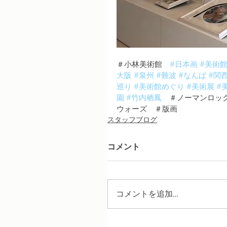
＃小林美術館　
#日本画
#美術
大阪
#泉州
#難波
#なんば
#関
巡り
#美術館めぐり
#美術展
#
園
#竹内栖鳳
　＃ノーマンロッ
ウォーズ　＃版画　
スタッフブログ
コメント
コメントを追加…