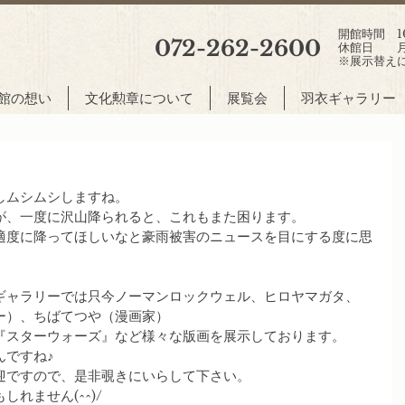
開館時間 10:
072-262-2600
休館日 月
※展示替え
館の想い
文化勲章について
展覧会
羽衣ギャラリー
しムシムシしますね。
が、一度に沢山降られると、これもまた困ります。
適度に降ってほしいなと豪雨被害のニュースを目にする度に思
ギャラリーでは只今ノーマンロックウェル、ヒロヤマガタ、
ー）、ちばてつや（漫画家）
『スターウォーズ』など様々な版画を展示しております。
んですね♪
迎ですので、是非覗きにいらして下さい。
れません(^^)/