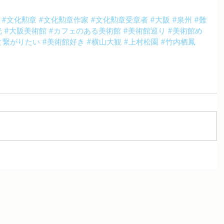
#文化勲章
#文化勲章作家
#文化勲章受章者
#大阪
#泉州
#難
光
#大阪美術館
#カフェのある美術館
#美術館巡り
#美術館め
と繋がりたい
#美術館好き
#横山大観
#上村松園
#竹内栖鳳