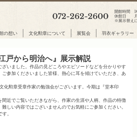
開館時間 10:
072-262-2600
休館日 月
※展示替え
館の想い
文化勲章について
展覧会
羽衣ギャラリー
 江戸から明治へ』展示解説
ございました。作品の見どころやエピソードなどを分かりやす
。ご参加くださいました皆様、熱心に耳を傾けていただき、あ
は、文化勲章受章作家の勉強会がございます。今期は『堂本印
を間近でご覧いただきながら、作家の生涯や人柄、作品の特徴
。難しい内容ではございませんのでお気軽にご参加ください。
です。