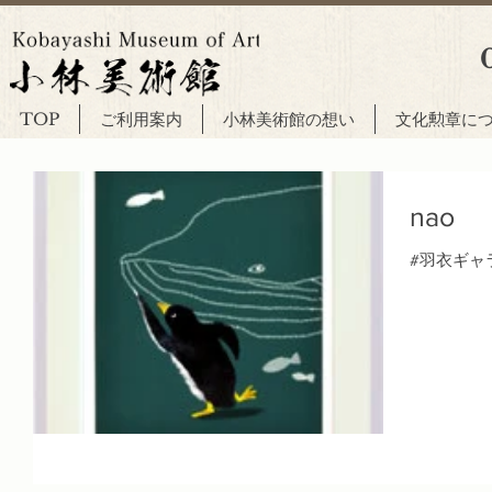
TOP
ご利用案内
小林美術館の想い
文化勲章に
nao
#羽衣ギャ